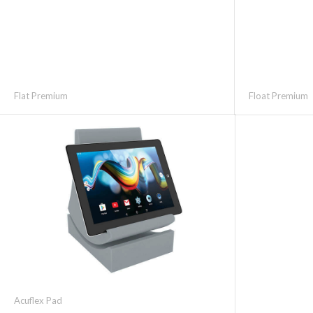
Flat Premium
Float Premium
Acuflex Pad