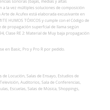
encias sonoras (bajas, medias y altas
n a la vez múltiples soluciones de composición
ea Arte de Acufex está elaborada excusivante en
MITE HUMOS TÓXICOS y cumple con el Código de
ce de propagación superfcial de llama según
4, Clase RE 2: Material de Muy baja propagación
e en Basic, Pro y Pro R por pedido.
s de Locución, Salas de Ensayo, Estudios de
elevisión, Auditorios, Sala de Conferencias,
Aulas, Escuelas, Salas de Música, Shoppings,