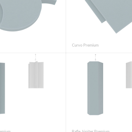
Curvo Premium
remium
Bafle Júpiter Premium