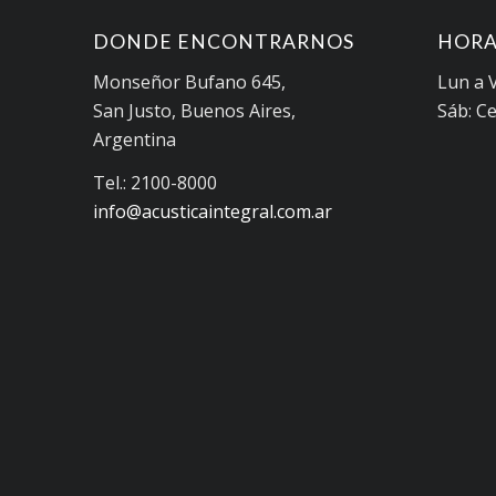
DONDE ENCONTRARNOS
HORA
Monseñor Bufano 645,
Lun a V
San Justo, Buenos Aires,
Sáb: C
Argentina
Tel.: 2100-8000
info@acusticaintegral.com.ar