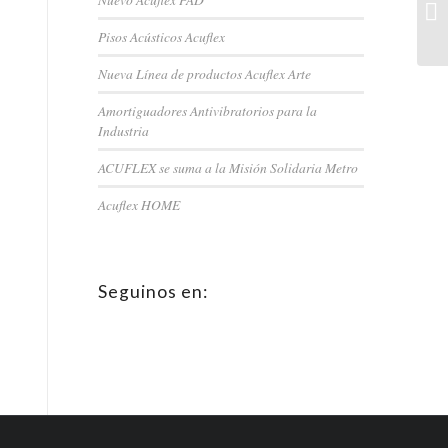
Pisos Acústicos Acuflex
Nueva Línea de productos Acuflex Arte
Amortiguadores Antivibratorios para la
Industria
ACUFLEX se suma a la Misión Solidaria Metro
Acuflex HOME
Seguinos en: