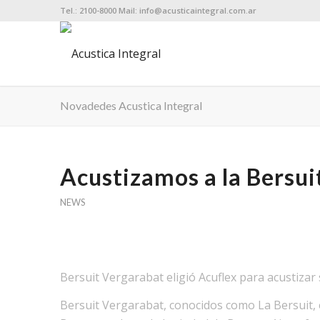
Tel.: 2100-8000 Mail: info@acusticaintegral.com.ar
Novadedes Acustica Integral
Acustizamos a la Bersui
NEWS
Bersuit Vergarabat eligió Acuflex para acustizar 
Bersuit Vergarabat, conocidos como La Bersuit, e