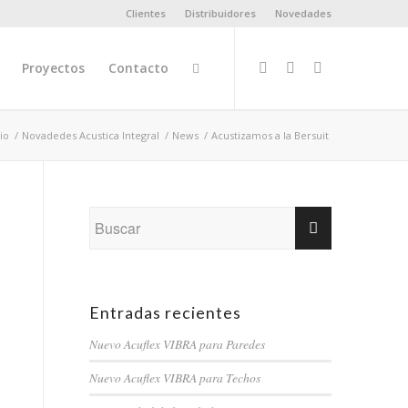
Clientes
Distribuidores
Novedades
Proyectos
Contacto
cio
/
Novadedes Acustica Integral
/
News
/
Acustizamos a la Bersuit
Entradas recientes
Nuevo Acuflex VIBRA para Paredes
Nuevo Acuflex VIBRA para Techos