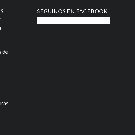
AS
SEGUINOS EN FACEBOOK
L
al
s de
s
icas